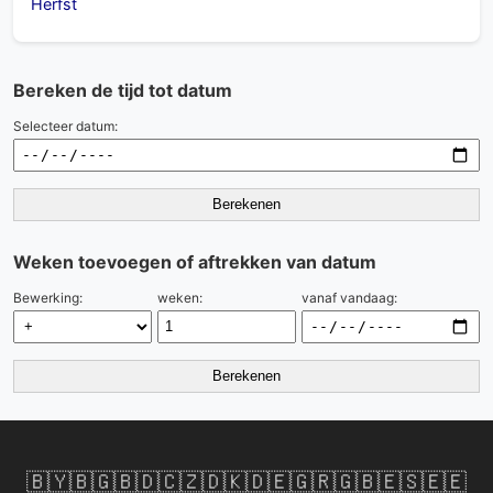
Herfst
Bereken de tijd tot datum
Selecteer datum:
Berekenen
Weken toevoegen of aftrekken van datum
Bewerking:
weken:
vanaf vandaag:
Berekenen
🇧🇾
🇧🇬
🇧🇩
🇨🇿
🇩🇰
🇩🇪
🇬🇷
🇬🇧
🇪🇸
🇪🇪