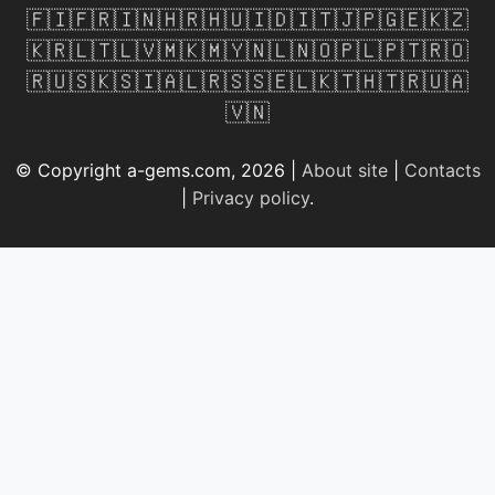
🇫🇮
🇫🇷
🇮🇳
🇭🇷
🇭🇺
🇮🇩
🇮🇹
🇯🇵
🇬🇪
🇰🇿
🇰🇷
🇱🇹
🇱🇻
🇲🇰
🇲🇾
🇳🇱
🇳🇴
🇵🇱
🇵🇹
🇷🇴
🇷🇺
🇸🇰
🇸🇮
🇦🇱
🇷🇸
🇸🇪
🇱🇰
🇹🇭
🇹🇷
🇺🇦
🇻🇳
© Copyright a-gems.com, 2026 |
About site
|
Contacts
|
Privacy policy
.