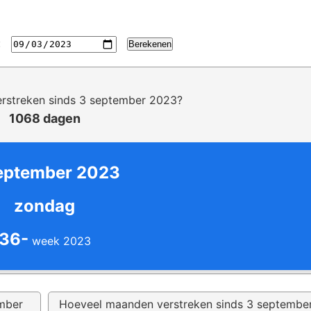
:
Berekenen
rstreken sinds 3 september 2023?
1068 dagen
eptember 2023
zondag
36-
week 2023
ember
Hoeveel maanden verstreken sinds 3 septembe